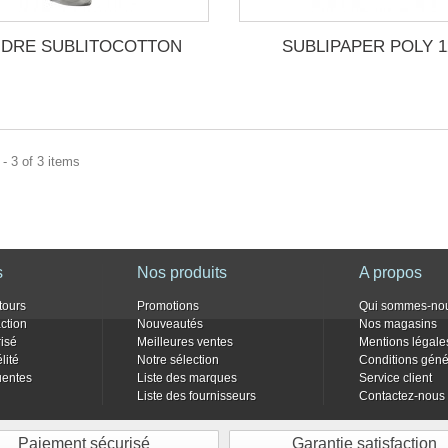
DRE SUBLITOCOTTON
SUBLIPAPER POLY 1
- 3 of 3 items
s
Nos produits
A propos
tours
Promotions
Qui sommes-no
action
Nouveautés
Nos magasins
isé
Meilleures ventes
Mentions légale
lité
Notre sélection
Conditions géné
uentes
Liste des marques
Service client
Liste des fournisseurs
Contactez-nous
Paiement sécurisé
Garantie satisfaction