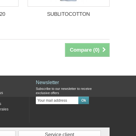
20
SUBLITOCOTTON
Compare (
0
)
Newsletter
Subscribe to our newsletter to receive
us
exclusive offers
s
rales
Service client