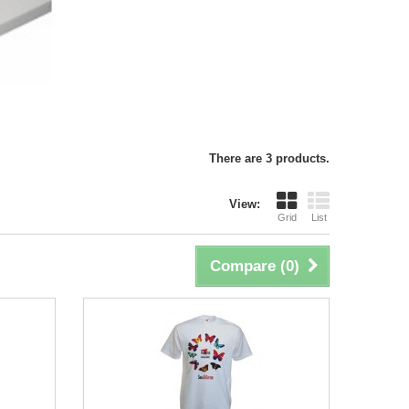
There are 3 products.
View:
Grid
List
Compare (
0
)