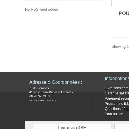
No RSS feed added
POU
Showing 1 
Information
Adresse & Coordonnées :
Livraisons et re
ZI de Bombes
416 rue Jean-Baptiste Lamarck
Garantie satisf
06.28.32.73.59
Paiement sécur
info@transfrance.fr
Programme fidé
Questions fréq
Plan du site
Livraison 48H