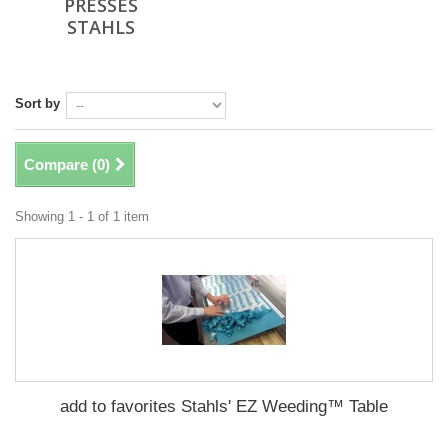
PRESSES
STAHLS
Sort by
Compare (
0
)
Showing 1 - 1 of 1 item
add to favorites Stahls' EZ Weeding™ Table