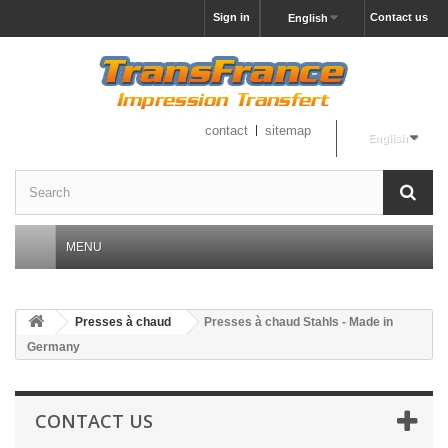
Sign in
Contact us
English
contact
sitemap
English
MENU
Presses à chaud
Presses à chaud Stahls - Made in
Germany
CONTACT US