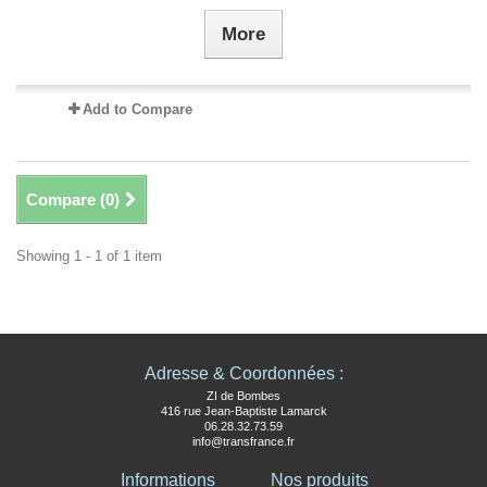
More
Add to Compare
Compare (
0
)
Showing 1 - 1 of 1 item
Adresse & Coordonnées :
ZI de Bombes
416 rue Jean-Baptiste Lamarck
06.28.32.73.59
info@transfrance.fr
Informations
Nos produits