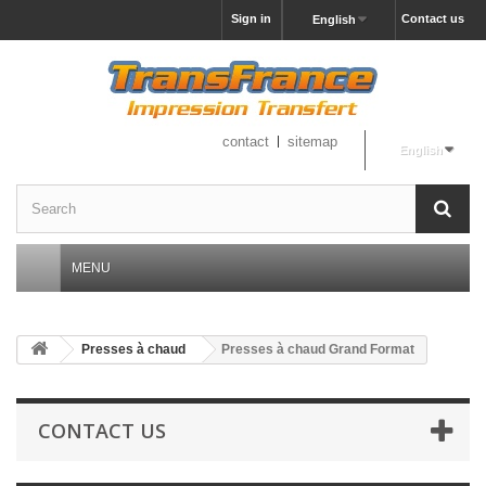
Sign in
Contact us
English
contact
sitemap
English
MENU
Presses à chaud
Presses à chaud Grand Format
CONTACT US