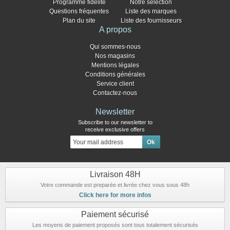
Programme fidélité
Notre sélection
Questions fréquentes
Liste des marques
Plan du site
Liste des fournisseurs
A propos
Qui sommes-nous
Nos magasins
Mentions légales
Conditions générales
Service client
Contactez-nous
Newsletter
Subscribe to our newsletter to
receive exclusive offers
Livraison 48H
Votre commande est preparée et livrée chez vous sous 48h
Click here for more infos
Paiement sécurisé
Les moyens de paiement proposés sont tous totalement sécurisés