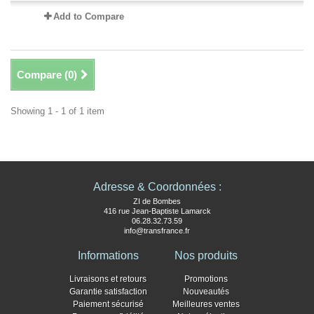
Add to Compare
Compare (
0
)
Showing 1 - 1 of 1 item
Adresse & Coordonnées :
ZI de Bombes
416 rue Jean-Baptiste Lamarck
06.28.32.73.59
info@transfrance.fr
Informations
Nos produits
Livraisons et retours
Promotions
Garantie satisfaction
Nouveautés
Paiement sécurisé
Meilleures ventes