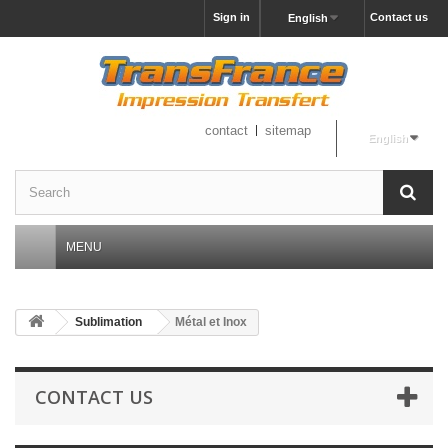
Sign in
Contact us
English
contact
sitemap
English
MENU
Sublimation
Métal et Inox
CONTACT US