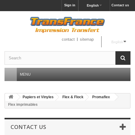
Sign in
Contact us
English
contact
sitemap
English
MENU
Papiers et Vinyles
Flex & Flock
Promaflex
Flex imprimables
CONTACT US