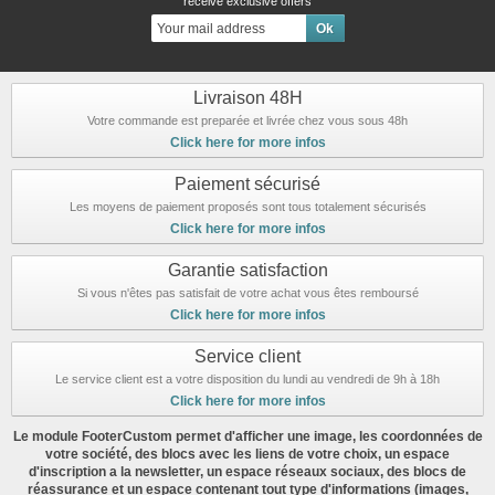
receive exclusive offers
Livraison 48H
Votre commande est preparée et livrée chez vous sous 48h
Click here for more infos
Paiement sécurisé
Les moyens de paiement proposés sont tous totalement sécurisés
Click here for more infos
Garantie satisfaction
Si vous n'êtes pas satisfait de votre achat vous êtes remboursé
Click here for more infos
Service client
Le service client est a votre disposition du lundi au vendredi de 9h à 18h
Click here for more infos
Le module FooterCustom permet d'afficher une image, les coordonnées de
votre société, des blocs avec les liens de votre choix, un espace
d'inscription a la newsletter, un espace réseaux sociaux, des blocs de
réassurance et un espace contenant tout type d'informations (images,