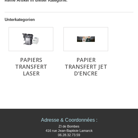
Keine Artikel in dieser Kategorie.
Unterkategorien
PAPIERS
PAPIER
TRANSFERT
TRANSFERT JET
LASER
D'ENCRE
Adresse & Coordonnées :
ZI de Bombes
416 rue Jean-Baptiste Lamarck
06.28.32.73.59