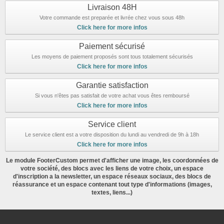
Livraison 48H
Votre commande est preparée et livrée chez vous sous 48h
Click here for more infos
Paiement sécurisé
Les moyens de paiement proposés sont tous totalement sécurisés
Click here for more infos
Garantie satisfaction
Si vous n'êtes pas satisfait de votre achat vous êtes remboursé
Click here for more infos
Service client
Le service client est a votre disposition du lundi au vendredi de 9h à 18h
Click here for more infos
Le module FooterCustom permet d'afficher une image, les coordonnées de
votre société, des blocs avec les liens de votre choix, un espace
d'inscription a la newsletter, un espace réseaux sociaux, des blocs de
réassurance et un espace contenant tout type d'informations (images,
textes, liens...)