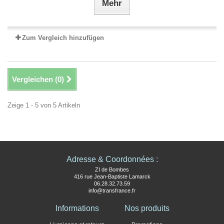
Mehr
Zum Vergleich hinzufügen
Vergleichen (
0
)
Zeige 1 - 5 von 5 Artikeln
Adresse & Coordonnées :
ZI de Bombes
416 rue Jean-Baptiste Lamarck
06.28.32.73.59
info@transfrance.fr
Informations
Nos produits