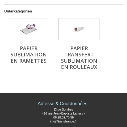
Unterkategorien
PAPIER
PAPIER
SUBLIMATION
TRANSFERT
EN RAMETTES
SUBLIMATION
EN ROULEAUX
Adresse & Coordonnées :
ZI de Bombes
416 rue Jean-Baptiste Lamarck
06.28.32.73.59
info@transfrance.fr